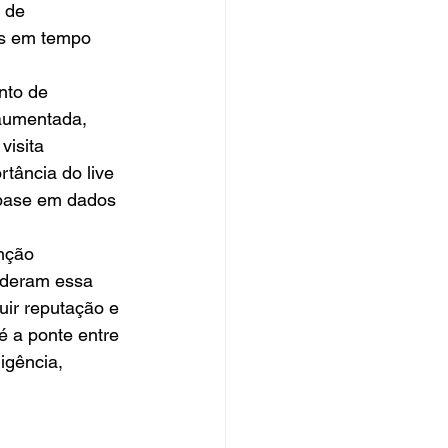
 de 
es em tempo 
nto de 
 aumentada, 
isita 
tância do live 
base em dados 
nção 
enderam essa 
ir reputação e 
 a ponte entre 
igência, 