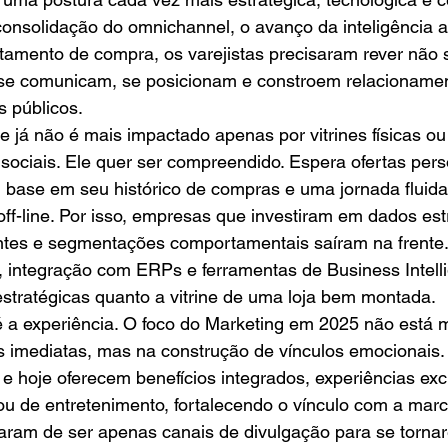
nsolidação do omnichannel, o avanço da inteligência arti
mento de compra, os varejistas precisaram rever não 
e comunicam, se posicionam e constroem relacionamen
 públicos.
e já não é mais impactado apenas por vitrines físicas 
sociais. Ele quer ser compreendido. Espera ofertas pers
ase em seu histórico de compras e uma jornada fluida 
off-line. Por isso, empresas que investiram em dados est
ntes e segmentações comportamentais saíram na frente.
 integração com ERPs e ferramentas de Business Intell
stratégicas quanto a vitrine de uma loja bem montada.
é a experiência. O foco do Marketing em 2025 não está 
 imediatas, mas na construção de vínculos emocionais.
 e hoje oferecem benefícios integrados, experiências exc
u de entretenimento, fortalecendo o vínculo com a marc
aram de ser apenas canais de divulgação para se torna