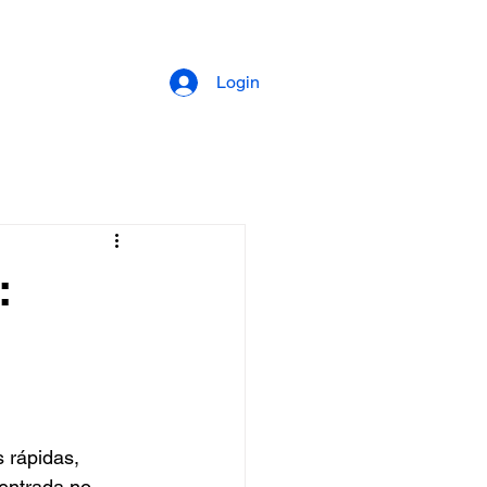
Login
:
 rápidas, 
entrada no 