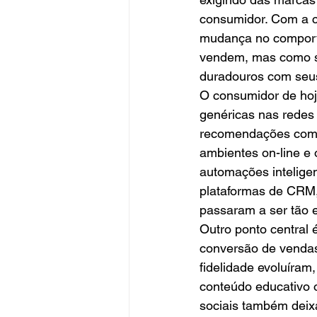
consumidor. Com a co
mudança no comporta
vendem, mas como s
duradouros com seus
O consumidor de hoj
genéricas nas redes 
recomendações com b
ambientes on-line e 
automações intelige
plataformas de CRM,
passaram a ser tão e
Outro ponto central 
conversão de vendas
fidelidade evoluíram,
conteúdo educativo o
sociais também deix