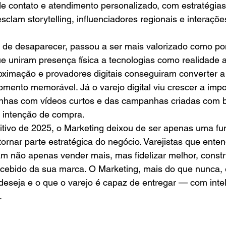
e contato e atendimento personalizado, com estratégias
lam storytelling, influenciadores regionais e interaçõ
ge de desaparecer, passou a ser mais valorizado como po
ue uniram presença física a tecnologias como realidade
imação e provadores digitais conseguiram converter a v
ento memorável. Já o varejo digital viu crescer a impor
nhas com vídeos curtos e das campanhas criadas com 
 intenção de compra.
tivo de 2025, o Marketing deixou de ser apenas uma fu
tornar parte estratégica do negócio. Varejistas que ent
 não apenas vender mais, mas fidelizar melhor, constru
cebido da sua marca. O Marketing, mais do que nunca, é
eseja e o que o varejo é capaz de entregar — com intel
.