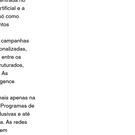
ficial e a 
só como 
tos 
ou campanhas 
onalizadas, 
entre os 
ruturados, 
 As 
igence 
mais apenas na 
 Programas de 
lusivas e até 
a. As redes 
rem 